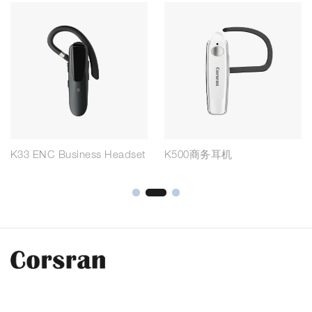
K33 ENC Business Headset
K500商务耳机
Contcat Us